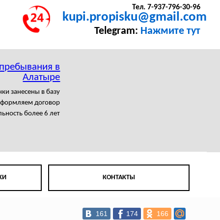
Тел. 7-937-796-30-96
kupi.propisku@gmail.com
Telegram:
Нажмите тут
 пребывания в
Алатыре
нки занесены в базу
формляем договор
ьность более 6 лет
КИ
КОНТАКТЫ
161
174
166