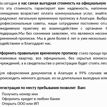
а сегодня
у нас самая выгодная стоимость на официальную
что эта стоимость гарантирует вам надежность, напом
омещении возрастает оплата коммунальных услуг, знайте
редложат легальную временную прописку в Алатыре. Выбрав
профессиональные советы, наши сотрудники постоянно от
ежедневную практику во взаимодействии с органами 
едерации.Мы без сомнения заявляем, что являемся несом
ременной прописке. Мы в деле более 6 лет и уже несколько
одействием и благодарят нас.
Оформить правильную временную прописку
стало проще про
резиновых квартир, все официально, без скрытых комисс
чреждений, а в свидетельстве о регистрации будет стоять ле
Для оформления документов в Алатыре в 99% случаях хв
роисходить немного дольше, из-за длительных выходных или
егистрация по месту пребывания позволит Вам:
Получить номер инн
Оформить кредит в любом банке
Открыть ООО или ИП