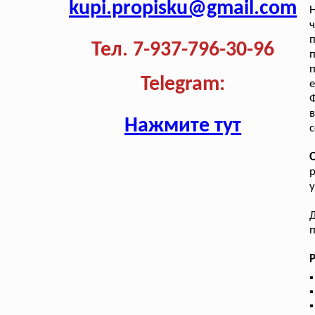
kupi.propisku@gmail.com
Н
п
Тел. 7-937-796-30-96
п
Telegram:
Ф
в
Нажмите тут
с
у
п
Р