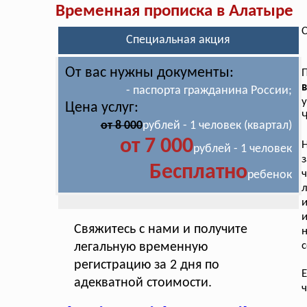
Временная прописка в Алатыре
С
Специальная акция
От вас нужны документы:
в
- паспорта гражданина России;
у
Цена услуг:
Ч
от 8 000
рублей - 1 человек (квартал)
от 7 000
Н
рублей - 1 человек
з
Бесплатно
ч
ребенок
л
и
и
Свяжитесь с нами и получите
н
с
легальную временную
регистрацию за 2 дня по
Е
адекватной стоимости.
ч