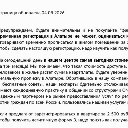
траница обновлена 04.08.2026
Предупреждаем, будьте внимательны и не покупайте "фа
ременная регистрация в Алатыре не может, оцениваться 
говаривают временно прописаться в жилом помещении за 2 9
тобы сделать настоящую регистрацию, надо изучить как полу
а сегодняшний день
в нашем центре самая выгодная стоим
а три месяца! Мы понимаем, что такая стоимость доступна
еловеком в жилье растет сумма квартплаты, будьте уверенн
егальную прописку в Алатыре. Обратившись в нашу компан
 бесплатные советы, наши эксперты бдительно отслежива
меют каждодневную практику в общении со структурами ОМ
адежным партнером на рынке предоставления услуг по ре
отни граждан по всей России, пользовались нашими услуга
сли предлагают зарегистрироваться в квартире за 2 500 руб.
тобы получить легитимную форму 3, надо понять как получае